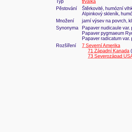
Typ
trvalka
Pěstování
Štěrkovité, humózní vlhk
Alpinkový skleník, humóz
Množení
jarní výsev na povrch, k
Synonyma
Papaver nudicaule var.
Papaver pygmaeum Rydb.
Papaver radicatum var
Rozšíření
7 Severní Amerika
71 Západní Kanada
(
73 Severozápad US