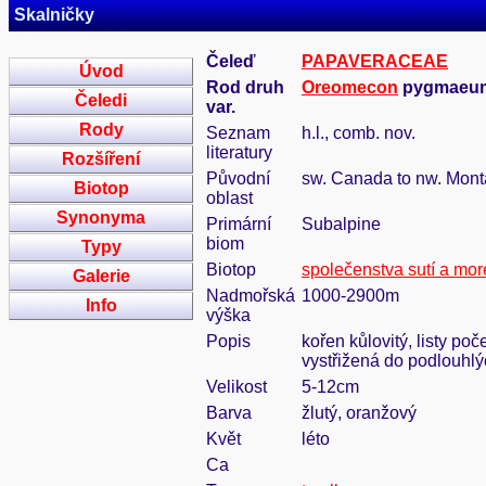
Skalničky
Čeleď
PAPAVERACEAE
Úvod
Rod druh
Oreomecon
pygmaeum 
Čeledi
var.
Rody
Seznam
h.l., comb. nov.
literatury
Rozšíření
Původní
sw. Canada to nw. Mon
Biotop
oblast
Synonyma
Primární
Subalpine
biom
Typy
Biotop
společenstva sutí a mo
Galerie
Nadmořská
1000-2900m
Info
výška
Popis
kořen kůlovitý, listy po
vystřižená do podlouhlý
Velikost
5-12cm
Barva
žlutý, oranžový
Květ
léto
Ca