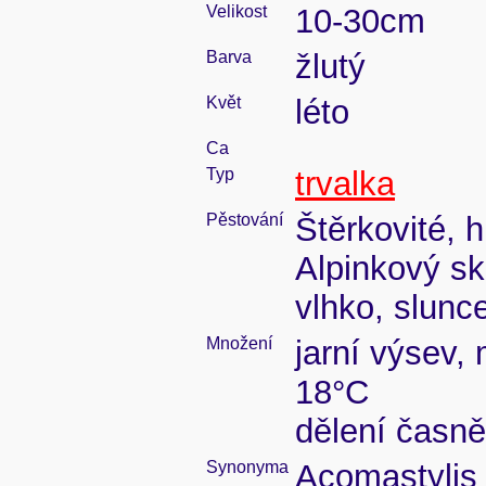
Velikost
10-30cm
Barva
žlutý
Květ
léto
Ca
Typ
trvalka
Pěstování
Štěrkovité, 
Alpinkový sk
vlhko, slunc
Množení
jarní výsev,
18°C
dělení časně
Synonyma
Acomastylis c