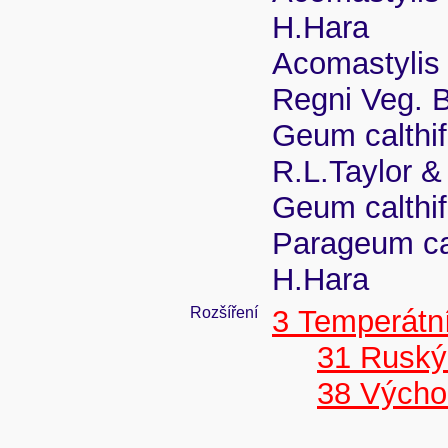
H.Hara
Acomastylis 
Regni Veg. B
Geum calthif
R.L.Taylor 
Geum calthif
Parageum cal
H.Hara
Rozšíření
3 Temperátní
31 Ruský
38 Výcho