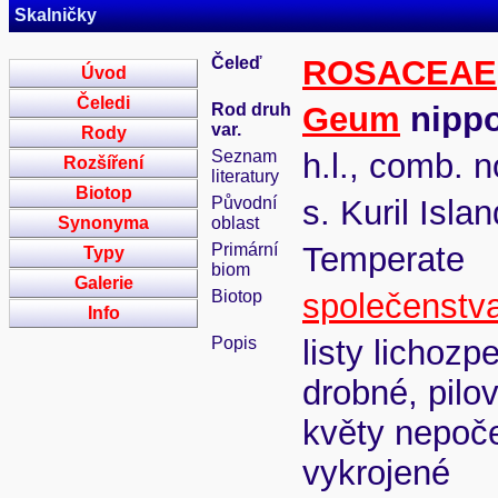
Skalničky
Čeleď
ROSACEAE
Úvod
Čeledi
Rod druh
Geum
nippo
var.
Rody
Seznam
h.l., comb. n
Rozšíření
literatury
Biotop
Původní
s. Kuril Isla
Synonyma
oblast
Primární
Temperate
Typy
biom
Galerie
Biotop
společenstva
Info
Popis
listy lichozp
drobné, pilo
květy nepoče
vykrojené