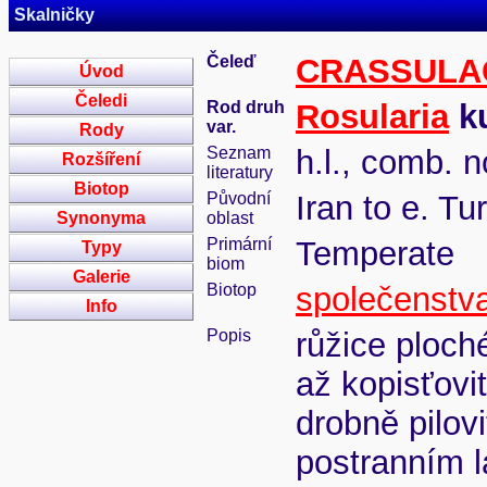
Skalničky
Čeleď
CRASSULA
Úvod
Čeledi
Rod druh
Rosularia
ku
var.
Rody
Seznam
h.l., comb. n
Rozšíření
literatury
Biotop
Původní
Iran to e. Tu
Synonyma
oblast
Primární
Temperate
Typy
biom
Galerie
Biotop
společenstva
Info
Popis
růžice ploché
až kopisťovi
drobně pilov
postranním l