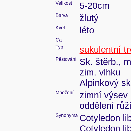
Velikost
5-20cm
Barva
žlutý
Květ
léto
Ca
Typ
sukulentní tr
Pěstování
Sk. štěrb., 
zim. vlhku
Alpinkový sk
Množení
zimní výsev 
oddělení růž
Synonyma
Cotyledon li
Cotyledon li