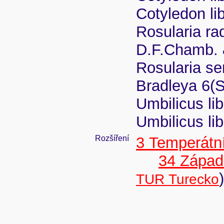
Cotyledon lib
Rosularia rad
D.F.Chamb. 
Rosularia se
Bradleya 6(S
Umbilicus li
Umbilicus lib
Rozšíření
3 Temperátní
34 Západ
)
TUR Turecko