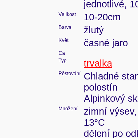
jednotlivé,
Velikost
10-20cm
Barva
žlutý
Květ
časné jaro
Ca
Typ
trvalka
Pěstování
Chladné stan
polostín
Alpinkový sk
Množení
zimní výsev,
13°C
dělení po od