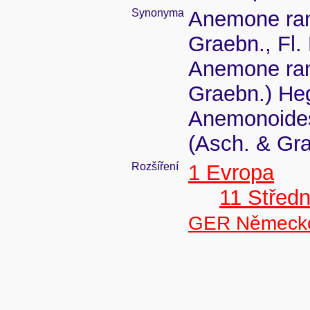
Synonyma
Anemone ran
Graebn., Fl.
Anemone ran
Graebn.) He
Anemonoides
(Asch. & Gr
Rozšíření
1 Evropa
11 Střed
GER Německ