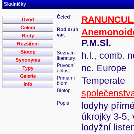
Skalničky
Čeleď
RANUNCUL
Úvod
Čeledi
Rod druh
Anemonoid
var.
Rody
P.M.Sl.
Rozšíření
Biotop
Seznam
h.l., comb. n
literatury
Synonyma
Původní
nc. Europe
Typy
oblast
Galerie
Primární
Temperate
biom
Info
Biotop
společenstva
Popis
lodyhy přímé
úkrojky 3-5,
lodyžní liste