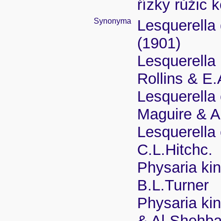
řízky růžic 
Synonyma
Lesquerella 
(1901)
Lesquerella 
Rollins & E
Lesquerella 
Maguire & 
Lesquerella 
C.L.Hitchc.
Physaria king
B.L.Turner
Physaria kin
& Al-Shehb