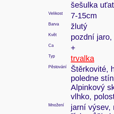
šešulka uťa
Velikost
7-15cm
Barva
žlutý
Květ
pozdní jaro, 
Ca
+
Typ
trvalka
Pěstování
Štěrkovité, 
poledne stín
Alpinkový sk
vlhko, polos
Množení
jarní výsev,