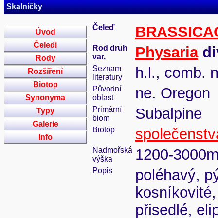
Skalničky
Čeleď
BRASSICA
Úvod
Čeledi
Rod druh
Physaria
di
var.
Rody
Seznam
h.l., comb. 
Rozšíření
literatury
Biotop
Původní
ne. Oregon
Synonyma
oblast
Primární
Subalpine
Typy
biom
Galerie
Biotop
společenstva
Info
Nadmořská
1200-3000
výška
Popis
poléhavý, pý
kosníkovité,
přisedlé, el