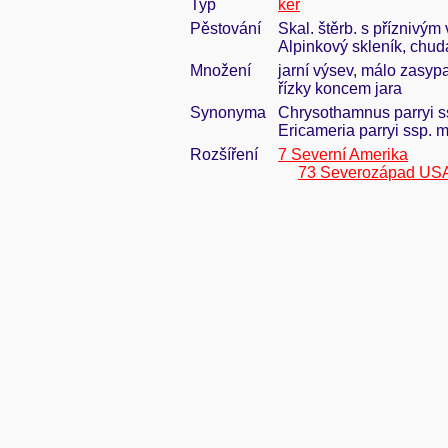
Typ
keř
Pěstování
Skal. štěrb. s příznivým
Alpinkový skleník, chudá
Množení
jarní výsev, málo zasypa
řízky koncem jara
Synonyma
Chrysothamnus parryi s
Ericameria parryi ssp.
Rozšíření
7 Severní Amerika
73 Severozápad US