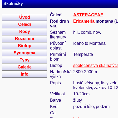
Skalničky
Čeleď
ASTERACEAE
Úvod
Rod druh
Ericameria
montana (L.
Čeledi
var.
Rody
Seznam
h.l., comb. nov.
literatury
Rozšíření
Původní
Idaho to Montana
Biotop
oblast
Synonyma
Primární
Temperate
biom
Typy
Biotop
společenstva skalnatýc
Galerie
Nadmořská
2800-2900m
Info
výška
Popis
hustě větvený, listy zel
květenství, zákrov 10-1
Velikost
10-20cm
Barva
žlutý
Květ
pozdní léto, podzim
Ca