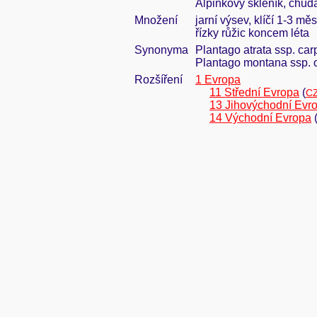
Alpinkový skleník, chud
Množení
jarní výsev, klíčí 1-3 mě
řízky růžic koncem léta
Synonyma
Plantago atrata ssp. car
Plantago montana ssp. c
Rozšíření
1 Evropa
11 Střední Evropa
(
CZ
13 Jihovýchodní Evr
14 Východní Evropa