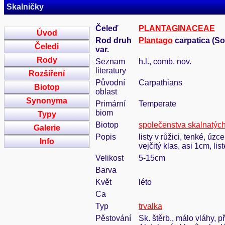
Skalničky
Čeleď
PLANTAGINACEAE
Úvod
Rod druh
Plantago
carpatica (Soó
Čeledi
var.
Rody
Seznam
h.l., comb. nov.
literatury
Rozšíření
Původní
Carpathians
Biotop
oblast
Synonyma
Primární
Temperate
biom
Typy
Biotop
společenstva skalnatýc
Galerie
Popis
listy v růžici, tenké, ú
Info
vejčitý klas, asi 1cm, li
Velikost
5-15cm
Barva
Květ
léto
Ca
Typ
trvalka
Pěstování
Sk. štěrb., málo vláhy, p