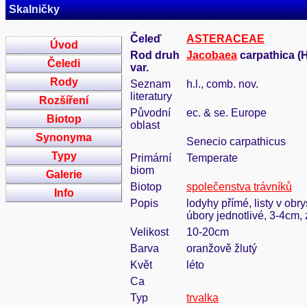
Skalničky
Čeleď
ASTERACEAE
Úvod
Rod druh
Jacobaea
carpathica (H
Čeledi
var.
Rody
Seznam
h.l., comb. nov.
literatury
Rozšíření
Původní
ec. & se. Europe
Biotop
oblast
Synonyma
Senecio carpathicus
Typy
Primární
Temperate
biom
Galerie
Biotop
společenstva trávníků
Info
Popis
lodyhy přímé, listy v obr
úbory jednotlivé, 3-4cm, 
Velikost
10-20cm
Barva
oranžově žlutý
Květ
léto
Ca
Typ
trvalka