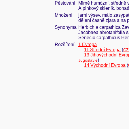
Pěstování
Mírně humózní, středně v
Alpinkový skleník, bohat
Množení
jarní výsev, málo zasypat
dělení časně zjara a na 
Synonyma
Herbichia carpathica Zaw
Jacobaea abrotanifolia s
Senecio carpathicus Herbi
Rozšíření
1 Evropa
11 Střední Evropa
(
CZ
13 Jihovýchodní Evro
)
Jugoslávie
14 Východní Evropa
(