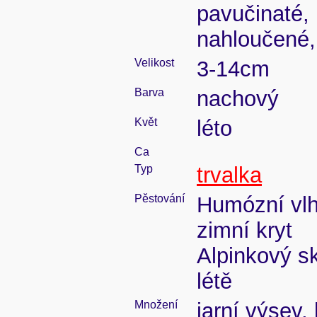
pavučinaté, 
nahloučené,
Velikost
3-14cm
Barva
nachový
Květ
léto
Ca
Typ
trvalka
Pěstování
Humózní vlhk
zimní kryt
Alpinkový sk
létě
Množení
jarní výsev,