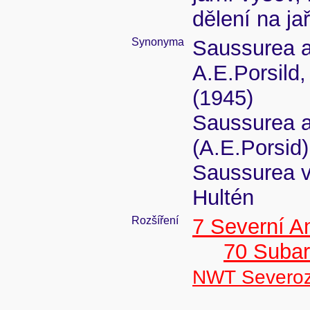
dělení na ja
Synonyma
Saussurea an
A.E.Porsild,
(1945)
Saussurea a
(A.E.Porsid
Saussurea vi
Hultén
Rozšíření
7 Severní A
70 Subar
NWT Severozá