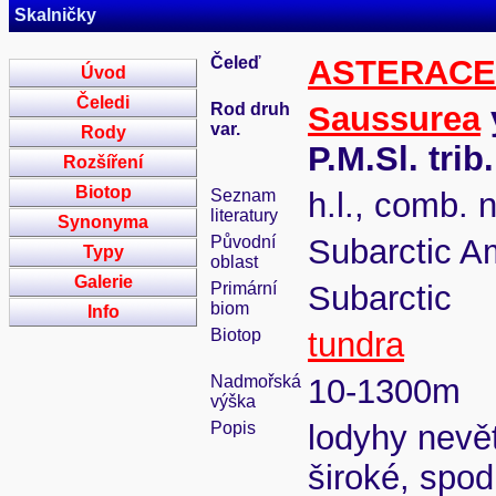
Skalničky
Čeleď
ASTERAC
Úvod
Čeledi
Rod druh
Saussurea
var.
Rody
P.M.Sl. tri
Rozšíření
Biotop
Seznam
h.l., comb. 
literatury
Synonyma
Původní
Subarctic A
Typy
oblast
Galerie
Primární
Subarctic
biom
Info
Biotop
tundra
Nadmořská
10-1300m
výška
Popis
lodyhy nevět
široké, spod