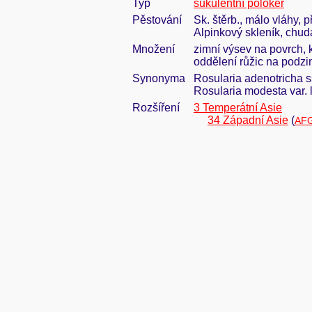
Typ
sukulentní polokeř
Pěstování
Sk. štěrb., málo vláhy, 
Alpinkový skleník, chu
Množení
zimní výsev na povrch, 
oddělení růžic na podz
Synonyma
Rosularia adenotricha ss
Rosularia modesta var. l
Rozšíření
3 Temperátní Asie
34 Západní Asie
(
AFG