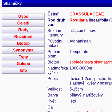
Skalničky
Čeleď
CRASSULACEAE
Úvod
Rod druh
Rosularia
linearifolia 
Čeledi
var.
Rody
Seznam
h.l., comb. nov.
literatury
Rozšíření
Původní
Afghanistan
Biotop
oblast
Synonyma
Primární
Temperate
biom
Typy
Biotop
společenstva skalnatýc
Galerie
Nadmořská
1000-3000m
Info
výška
Popis
růžice 1-2cm, ploché, li
žlaznaté, květy v postr
Velikost
5-15cm
Barva
bělavý, narůžovělý
Květ
léto
Ca