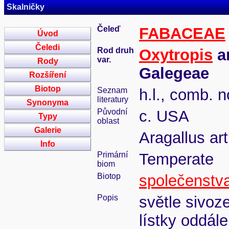
Skalničky
Čeleď
FABACEAE
Úvod
Čeledi
Rod druh
Oxytropis
ar
var.
Rody
Galegeae
Rozšíření
Biotop
Seznam
h.l., comb. n
literatury
Synonyma
Původní
c. USA
Typy
oblast
Galerie
Aragallus art
Info
Primární
Temperate
biom
Biotop
společenstva
Popis
světle sivoze
lístky oddál