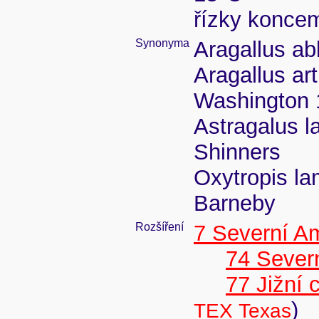
řízky koncem
Synonyma
Aragallus ab
Aragallus ar
Washington 
Astragalus l
Shinners
Oxytropis lam
Barneby
Rozšíření
7 Severní A
74 Severn
77 Jižní 
)
TEX Texas