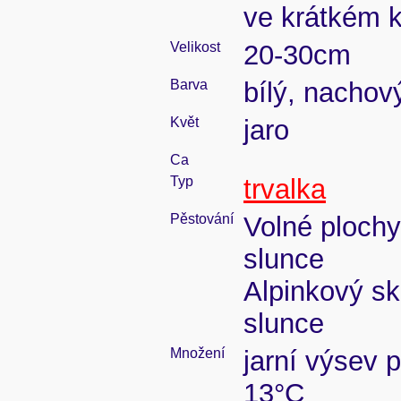
ve krátkém k
Velikost
20-30cm
Barva
bílý, nachov
Květ
jaro
Ca
Typ
trvalka
Pěstování
Volné plochy
slunce
Alpinkový sk
slunce
Množení
jarní výsev p
13°C