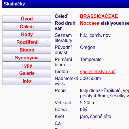
Skalničky
Čeleď
BRASSICACEAE
Úvod
Rod druh
Noccaea
siskiyouense
Čeledi
var.
Rody
Seznam
h.l.;, comb. nov.
literatury
Rozšíření
Původní
Oregon
Biotop
oblast
Synonyma
Primární
Temperate
biom
Typy
Biotop
společenstva sutí
Galerie
Nadmořská
300-500m
Info
výška
Popis
listy dlouze řapíkaté, ve
petaly 4-6mm, šešulky v
Velikost
5-20cm
Barva
bílý
Květ
jaro, časné léto
Ca