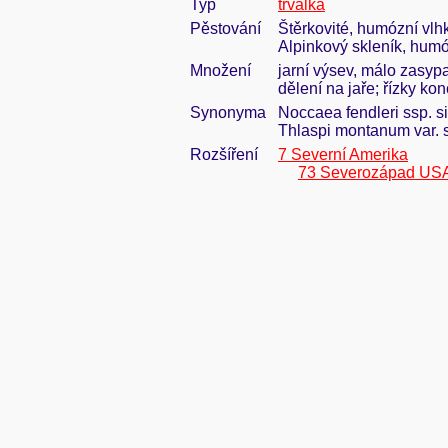
Typ
trvalka
Pěstování
Štěrkovité, humózní vlh
Alpinkový skleník, humóz
Množení
jarní výsev, málo zasypa
dělení na jaře; řízky ko
Synonyma
Noccaea fendleri ssp. 
Thlaspi montanum var. 
Rozšíření
7 Severní Amerika
73 Severozápad US