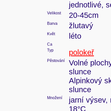
jednotlivé,
Velikost
20-45cm
Barva
žlutavý
Květ
léto
Ca
Typ
polokeř
Pěstování
Volné ploch
slunce
Alpinkový s
slunce
Množení
jarní výsev,
18°C