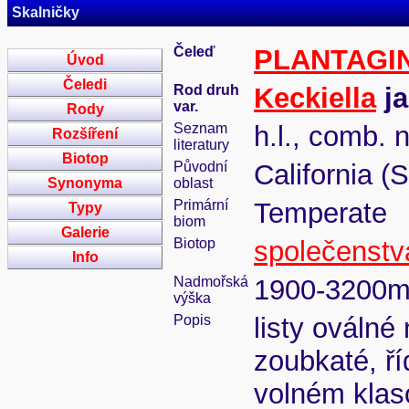
Skalničky
Čeleď
PLANTAGI
Úvod
Čeledi
Rod druh
Keckiella
ja
var.
Rody
Seznam
h.l., comb. 
Rozšíření
literatury
Biotop
Původní
California (
Synonyma
oblast
Primární
Temperate
Typy
biom
Galerie
Biotop
společenstv
Info
Nadmořská
1900-3200
výška
Popis
listy oválné
zoubkaté, ří
volném klaso