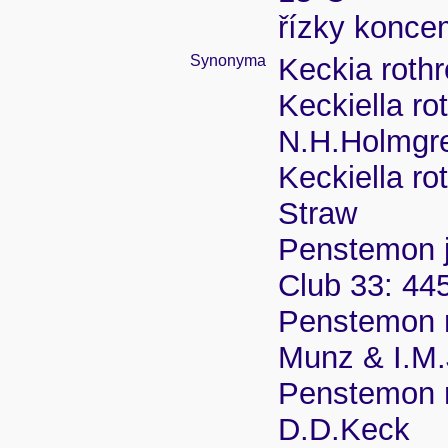
řízky konce
Synonyma
Keckia rothr
Keckiella ro
N.H.Holmgr
Keckiella ro
Straw
Penstemon ja
Club 33: 44
Penstemon ro
Munz & I.M.
Penstemon ro
D.D.Keck