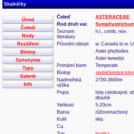
Skalničky
Čeleď
ASTERACEAE
Úvod
Rod druh var.
Symphyotrichu
Čeledi
Seznam
h.l., comb. nov.
Rody
literatury
Rozšíření
Původní oblast
w. Canada to w. 
Aster phyllodes
Biotop
Aster tweedyi
Synonyma
Primární biom
Temperate
Typy
Biotop
společenstva tráv
Galerie
Nadmořská
2700-3600m
Info
výška
Popis
listy celokrajné, 
dlouhé
Velikost
5-20cm
Barva
růžovonachový
Květ
léto
Ca
Typ
trvalka