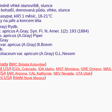
ředně vlhké stanoviště, slunce
, bohatší, drenovaná půda, vlhko, slunce
zasypat, klíčí 1 měsíc, 16-21°C
zky na jaře a koncem léta
Gray) Rydb.
r. apricus A.Gray, Syn. Fl. N. Amer. 1(2): 193 (1884)
p. apricus (A.Gray) Piper
.Gray
var. apricus (A.Gray) B.Boivin
b.
oliaceum var. apricum (A.Gray) G.L.Nesom
a
nada
(
)
BRC Britská Kolumbie
ad USA
(
,
,
,
,
COL Colorado
IDA Idaho
MNT Montana
ORE Oregon
WAS 
USA
(
,
,
,
)
ARI Arizona
CAL Kalifornie
NEV Nevada
UTA Utah
lní USA
(
)
NWM Nové Mexico