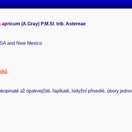
m
apricum (A.Gray) P.M.Sl. trib. Astereae
USA and New Mexico
níků
obkopinaté až opakvejčité, řapíkaté, lodyžní přisedlé, úbory jedno