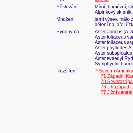
Pěstování
Mírně humózní, st
Alpinkový skleník
Množení
jarní výsev, málo 
dělení na jaře; ří
Synonyma
Aster apricus (A.
Aster foliaceus va
Aster foliaceus ss
Aster phyllodes A
Aster subspicatus 
Aster tweedyi Ryd
Symphyotrichum f
Rozšíření
7 Severní Amerik
71 Západní Ka
73 Severozáp
76 Jihozápad 
77 Jižní centrá