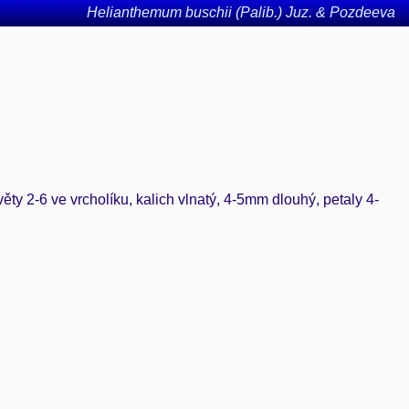
Helianthemum buschii (Palib.) Juz. & Pozdeeva
věty 2-6 ve vrcholíku, kalich vlnatý, 4-5mm dlouhý, petaly 4-