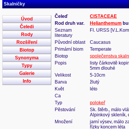
Skalničky
Čeleď
CISTACEAE
Úvod
Rod druh var.
Helianthemum
bus
Čeledi
Seznam
Fl. URSS [V.L.Koma
Rody
literatury
Rozšíření
Původní oblast
Caucasus
Primární biom
Temperate
Biotop
Biotop
společenstva skal
Synonyma
Popis
listy čárkovitě kop
Typy
5mm dlouhé
Galerie
Velikost
5-10cm
Info
Barva
žlutý
Květ
léto
Ca
Typ
polokeř
Pěstování
Sk. štěrb., málo vl
Alpinkový skleník,
Množení
jarní výsev, málo z
řízky koncem léta