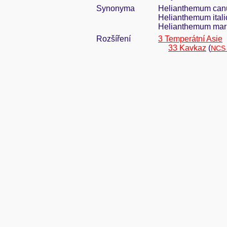
Synonyma
Helianthemum canum
Helianthemum italic
Helianthemum marif
Rozšíření
3 Temperátní Asie
33 Kavkaz
(
NCS 