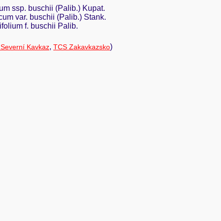
 ssp. buschii (Palib.) Kupat.
um var. buschii (Palib.) Stank.
olium f. buschii Palib.
,
)
Severní Kavkaz
TCS Zakavkazsko