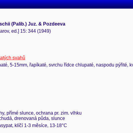
chii (Palib.) Juz. & Pozdeeva
rov, ed.] 15: 344 (1949)
natých svahů
inaté, 5-15mm, řapíkaté, svrchu řídce chlupaté, naspodu pýřité, k
áhy, přímé slunce, ochrana pr. zim. vlhku
 chudá, drenovaná půda, slunce
asypat, klíčí 1-3 měsíce, 13-18°C