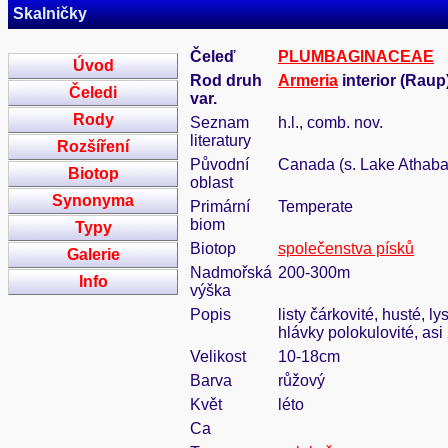
Skalničky
Čeleď
PLUMBAGINACEAE
Úvod
Rod druh
Armeria
interior (Raup
Čeledi
var.
Rody
Seznam
h.l., comb. nov.
literatury
Rozšíření
Původní
Canada (s. Lake Athab
Biotop
oblast
Synonyma
Primární
Temperate
biom
Typy
Biotop
společenstva písků
Galerie
Nadmořská
200-300m
Info
výška
Popis
listy čárkovité, husté, 
hlávky polokulovité, asi
Velikost
10-18cm
Barva
růžový
Květ
léto
Ca