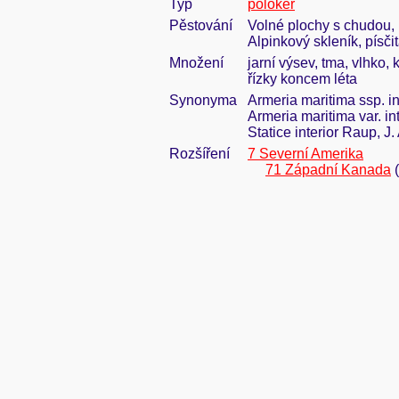
Typ
polokeř
Pěstování
Volné plochy s chudou, 
Alpinkový skleník, písči
Množení
jarní výsev, tma, vlhko, 
řízky koncem léta
Synonyma
Armeria maritima ssp. in
Armeria maritima var. in
Statice interior Raup, J.
Rozšíření
7 Severní Amerika
71 Západní Kanada
(