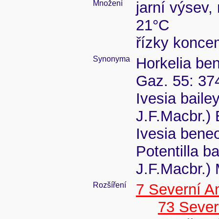
Množení
jarní výsev,
21°C
řízky konce
Synonyma
Horkelia be
Gaz. 55: 37
Ivesia baile
J.F.Macbr.) 
Ivesia bene
Potentilla b
J.F.Macbr.)
Rozšíření
7 Severní A
73 Seve