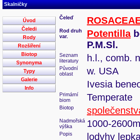
Skalničky
Čeleď
ROSACEA
Úvod
Čeledi
Rod druh
Potentilla
b
var.
Rody
P.M.Sl.
Rozšíření
Biotop
Seznam
h.l., comb. 
literatury
Synonyma
Původní
w. USA
Typy
oblast
Galerie
Ivesia bene
Info
Primární
Temperate
biom
Biotop
společenstv
Nadmořská
1000-2600
výška
Popis
lodyhy lepka