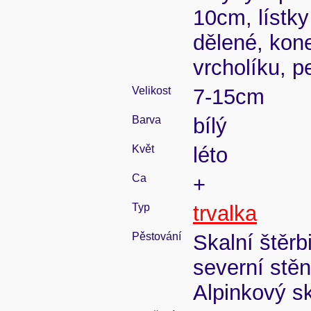
10cm, lístky
dělené, kon
vrcholíku, p
Velikost
7-15cm
Barva
bílý
Květ
léto
Ca
+
Typ
trvalka
Pěstování
Skalní štěrb
severní stě
Alpinkový sk